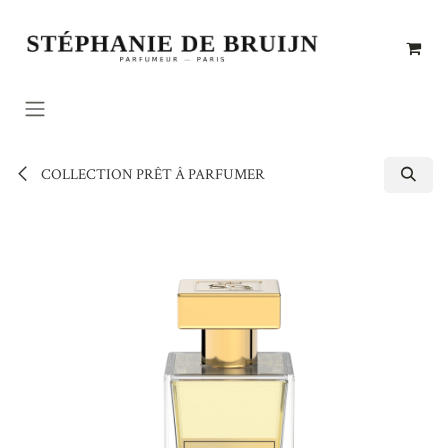
Se rendre au contenu
COLLECTION PRÊT Â PARFUMER