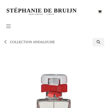
Se rendre au contenu
COLLECTION ANDALOUSIE